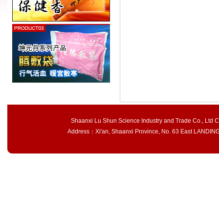
Shaanxi Lu Shun Science Industry and Trade Co., Ltd 
Address：Xi'an, Shaanxi Province, No. 63 East LAND