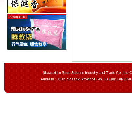
Shaanxi Lu Shun Science Industry and Trade Co., Ltd 
Address：Xi'an, Shaanxi Province, No. 63 East LAND