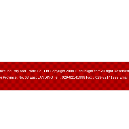
nce Industry and Trade Co., Ltd Copyright 2008
llushunkgm.com
All right Reser
xi Province, No. 63 East LANDING Tel：029-82141998 Fax：029-82141999
Emai