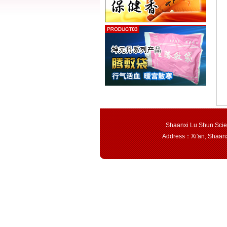
Shaanxi Lu Shun Scie
Address：Xi'an, Shaan