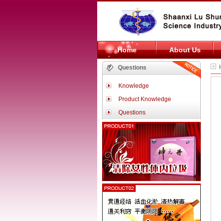
Home
About Us
H
Questions
Knowledge
Product Knowledge
Questions