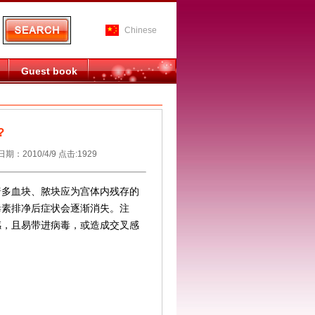
Chinese
Guest book
？
10/4/9 点击:1929
暗多血块、脓块应为宫体内残存的
毒素排净后症状会逐渐消失。注
感，且易带进病毒，或造成交叉感