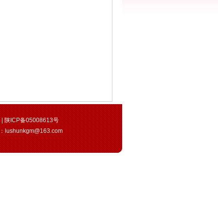
ved | 陕ICP备05008613号
l：
lushunkgm@163.com