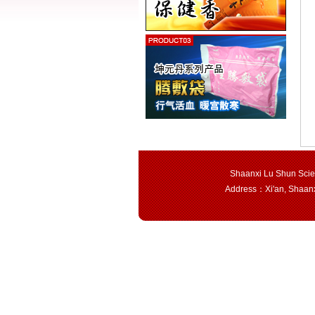
Shaanxi Lu Shun Scie
Address：Xi'an, Shaan