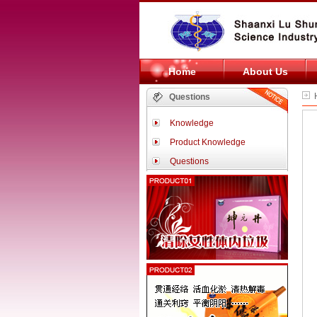
Home
About Us
H
Questions
Knowledge
Product Knowledge
Questions