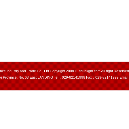
nce Industry and Trade Co., Ltd Copyright 2008
llushunkgm.com
All right Reser
xi Province, No. 63 East LANDING Tel：029-82141998 Fax：029-82141999
Emai