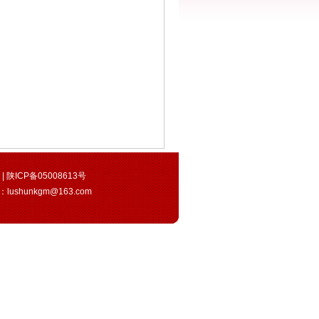
ved | 陕ICP备05008613号
l：
lushunkgm@163.com