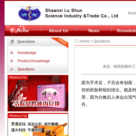
Keyw
Home
About Us
News
Knowled
Home > Questions
Questions
Knowledge
Product Knowledge
来源：陕西陆顺科工贸
Questions
因为手术后，子宫会有创面，
存的胚胎和组织排出。能及
用，因为分娩后人体会出现
丹。