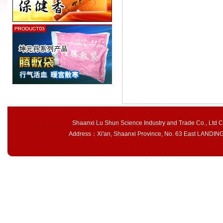
Shaanxi Lu Shun Science Industry and Trade Co., Ltd 
Address：Xi'an, Shaanxi Province, No. 63 East LAND