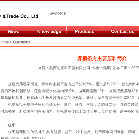
Keywords:
News
Knowledge
Products
Contact us
ome > Questions
养颜圣方主要原料简介
来源：陕西陆顺科工贸有限公司 作者：陆顺 发布日期：2008/1/
据现代药理学研究，青海冬虫夏草含有虫草酸约7%，蛋白质约25%，脂肪约8.4%
需的不饱和脂肪酸，还含有碳水化合物28.9%，游离氨基酸12种，水解液氨基酸18
氨基酸均具备，还有幼儿生长发育所必需的组氨酸。此外，尚含有综合维生素B12、
虫夏草以干燥的子座和虫体入药，味甘、性温、气香，入肺肾二经，具有益肺肾
对结核菌、肝炎菌等均有杀伤力。冬虫夏草传统上既作药用，又作食用，是中外闻名
一、红枣
红枣是我国的传统补品,具有健脾、益气、和中功效，属于药食两用食物。脾虚、久
板减少等病人食用均有益处。