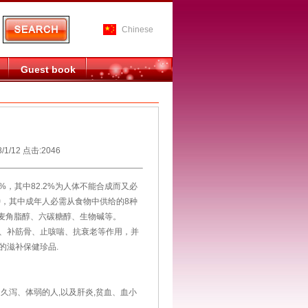
Chinese
Guest book
12 点击:2046
，其中82.2%为人体不能合成而又必
种，其中成年人必需从食物中供给的8种
麦角脂醇、六碳糖醇、生物碱等。
、补筋骨、止咳喘、抗衰老等作用，并
的滋补保健珍品.
泻、体弱的人,以及肝炎,贫血、血小