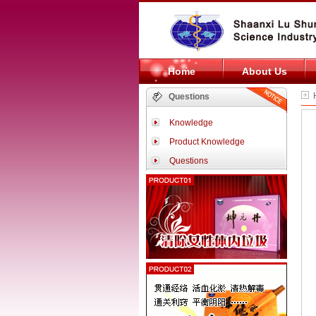
Home
About Us
H
Questions
Knowledge
Product Knowledge
Questions