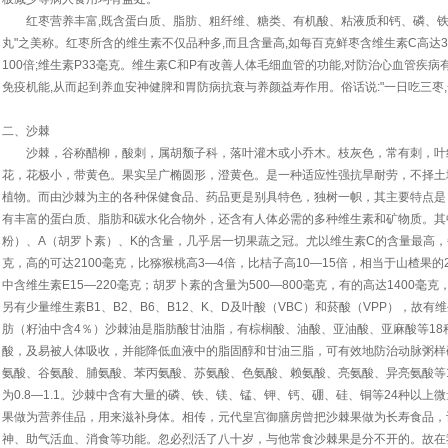
红枣营养丰富,既含蛋白质、脂肪、粗纤维、糖类、有机酸、粘液质和钙、磷、铁等
丸"之美称。红枣所含的维生素不仅品种多,而且含量高,如每百克鲜枣含维生素C高达380-
100倍;维生素P33毫克。维生素C和P有改善人体毛细血管的功能,对防治心血管疾
免疫机能,从而起到养血安神健脾和胃防病抗衰与养颜益寿作用。俗话说:"一日吃三枣,
二、沙棘
沙棘，谷称醋柳，酸刺，属胡颓子科，落叶灌木或小乔木。枝灰色，常有刺，叶
花，花极小，带黄色。果实呈广椭圆形，澄黄色。是一种适应性强抗旱耐劳，不择土
植物。而由沙棘为主的各种保健食品、药品更是别具特色，独树一帜，其主要特点是
有丰富的蛋白质、脂肪和碳水化合物外，还含有人体必需的多种维生素和矿物质。其
粉）、A（胡罗卜素）、K的含量，几乎居一切果蔬之冠。尤以维生素C的含量最高，每
克，高的可达2100毫克，比猕猴桃高3—4倍，比桔子高10—15倍，相当于山楂果的
中含维生素E15—220毫克；胡罗卜素的含量为500—800毫克，有的高达1400毫
另有少量维生素B1、B2、B6、B12、K、D及叶酸（VBC）和菸酸（VPP），故
肪（籽油中含4％）沙棘油是脂肪酸甘油脂，有棕榈酸、油酸、亚油酸、亚麻酸等18
酸，及易被人体吸收，并能降低血液中的脂固醇和甘油三脂，可有效地防治动脉粥样
氨酸、谷氨酸、脯氨酸、苯丙氨酸、苏氨酸、色氨酸、赖氨酸、亮氨酸、异亮氨酸等
为0.8—1.1。沙棘中含有大量的磷、铁、镁、锰、钾、钙、硼、硅、铜等24种以
果做为营养佳品，用来滋补身体。相传，元代皇宫御膳房曾把沙棘果做为长寿食品，
神、助气活血、消食等功能。忽必烈活了八十岁，与他常食沙棘果是分不开的。故在我