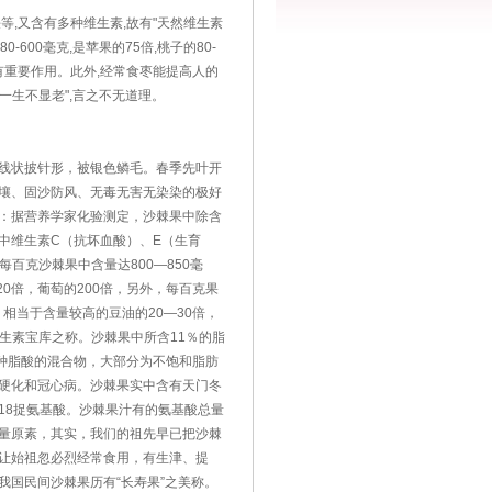
,又含有多种维生素,故有"天然维生素
600毫克,是苹果的75倍,桃子的80-
病有重要作用。此外,经常食枣能提高人的
一生不显老",言之不无道理。
线状披针形，被银色鳞毛。春季先叶开
壤、固沙防风、无毒无害无染染的极好
：据营养学家化验测定，沙棘果中除含
中维生素C（抗坏血酸）、E（生育
百克沙棘果中含量达800—850毫
20倍，葡萄的200倍，另外，每百克果
克，相当于含量较高的豆油的20—30倍，
有维生素宝库之称。沙棘果中所含11％的脂
种脂酸的混合物，大部分为不饱和脂肪
硬化和冠心病。沙棘果实中含有天门冬
18捉氨基酸。沙棘果汁有的氨基酸总量
上微量原素，其实，我们的祖先早已把沙棘
让始祖忽必烈经常食用，有生津、提
国民间沙棘果历有“长寿果”之美称。