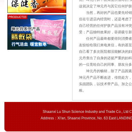
这就决定了坤元丹与其它任何护肤
当然，再好的产品也要先经销售
但在引进店内经营时，还是考虑了
自己经营的任何护肤产品没有冲突
受；产品独特效果好，容易吸引新
任何产品最终都要得到消费者认
友纷纷给我们来电来信，有的甚至
自己看了多次医院都没能解决的妇
元丹查出了自身的还挺严重的妇科
的一位竟给自己的同事、朋友分多
坤元丹的畅销，除了产品因素外
坤元丹产品不断改进，传统处方，
实战团队，以技术带产品。加之公
栋。
Shaanxi Lu Shun Science Industry and Trade Co., Ltd 
Address：Xi'an, Shaanxi Province, No. 63 East LAND