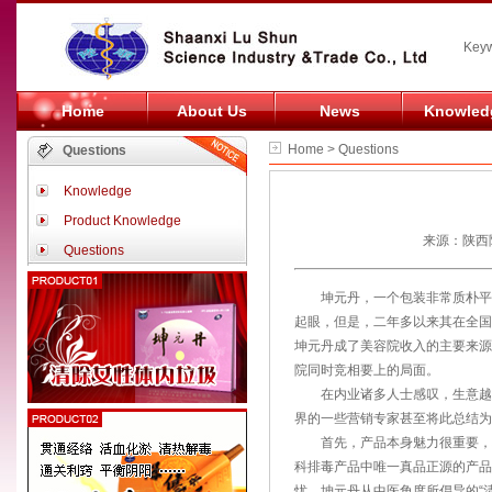
Keyw
Home
About Us
News
Knowled
Home > Questions
Questions
Knowledge
Product Knowledge
来源：陕西陆
Questions
坤元丹，一个包装非常质朴平凡
起眼，但是，二年多以来其在全国
坤元丹成了美容院收入的主要来源
院同时竞相要上的局面。
在内业诸多人士感叹，生意越来
界的一些营销专家甚至将此总结为“
首先，产品本身魅力很重要，坤
科排毒产品中唯一真品正源的产品
忧。坤元丹从中医角度所倡导的“