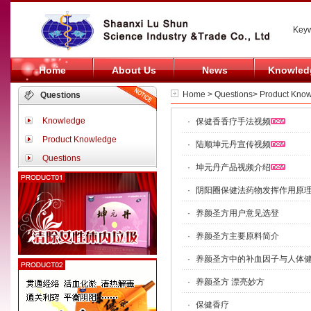
Keyw
Home
About Us
News
Knowled
Home > Questions> Product Kno
Questions
Knowledge
·
保健香香疗手法视频
Product Knowledge
·
陆顺坤元丹宣传视频
Questions
·
坤元丹产品视频介绍
·
阴阳圈保健法药物发挥作用原
·
养颜圣方用户意见选登
·
养颜圣方主要原料简介
·
养颜圣方中的补血因子与人体
·
养颜圣方 漂亮妙方
·
保健香疗