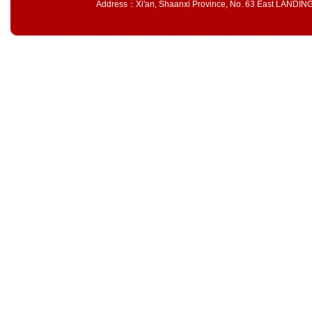
Address：Xi'an, Shaanxi Province, No. 63 East LAND