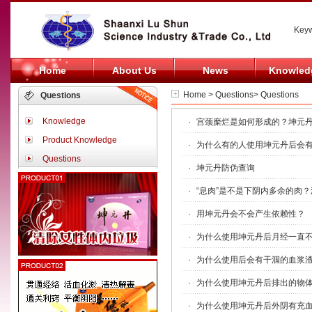
Keyw
Home
About Us
News
Knowled
Home > Questions> Questions
Questions
Knowledge
·
宫颈糜烂是如何形成的？坤元
Product Knowledge
·
为什么有的人使用坤元丹后会
Questions
·
坤元丹防伪查询
·
“息肉”是不是下阴内多余的肉
·
用坤元丹会不会产生依赖性？
·
为什么使用坤元丹后月经一直
·
为什么使用后会有干涸的血浆
·
为什么使用坤元丹后排出的物
·
为什么使用坤元丹后外阴有充